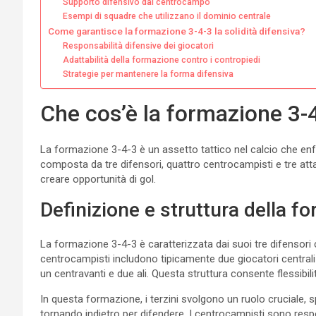
Supporto difensivo dal centrocampo
Esempi di squadre che utilizzano il dominio centrale
Come garantisce la formazione 3-4-3 la solidità difensiva?
Responsabilità difensive dei giocatori
Adattabilità della formazione contro i contropiedi
Strategie per mantenere la forma difensiva
Che cos’è la formazione 3-4
La formazione 3-4-3 è un assetto tattico nel calcio che enfa
composta da tre difensori, quattro centrocampisti e tre at
creare opportunità di gol.
Definizione e struttura della f
La formazione 3-4-3 è caratterizzata dai suoi tre difensori 
centrocampisti includono tipicamente due giocatori centrali 
un centravanti e due ali. Questa struttura consente flessibili
In questa formazione, i terzini svolgono un ruolo cruciale, 
tornando indietro per difendere. I centrocampisti sono respo