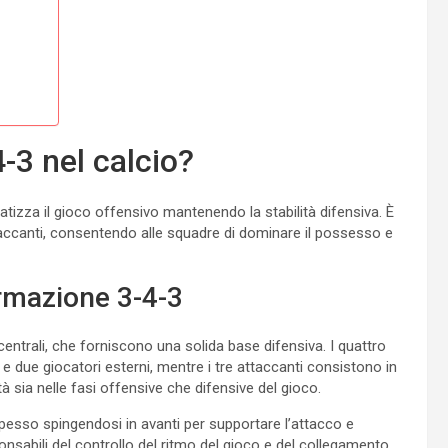
-3 nel calcio?
tizza il gioco offensivo mantenendo la stabilità difensiva. È
taccanti, consentendo alle squadre di dominare il possesso e
ormazione 3-4-3
centrali, che forniscono una solida base difensiva. I quattro
e due giocatori esterni, mentre i tre attaccanti consistono in
tà sia nelle fasi offensive che difensive del gioco.
spesso spingendosi in avanti per supportare l’attacco e
nsabili del controllo del ritmo del gioco e del collegamento