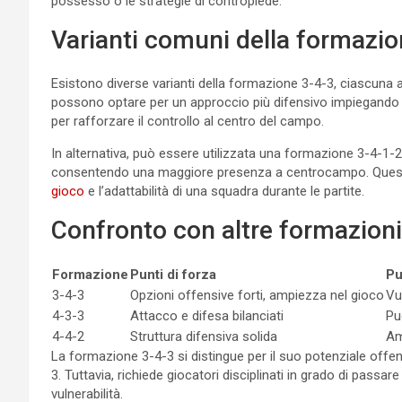
possesso o le strategie di contropiede.
Varianti comuni della formazio
Esistono diverse varianti della formazione 3-4-3, ciascuna 
possono optare per un approccio più difensivo impiegando
per rafforzare il controllo al centro del campo.
In alternativa, può essere utilizzata una formazione 3-4-1-2, 
consentendo una maggiore presenza a centrocampo. Queste v
gioco
e l’adattabilità di una squadra durante le partite.
Confronto con altre formazioni
Formazione
Punti di forza
Pu
3-4-3
Opzioni offensive forti, ampiezza nel gioco
Vu
4-3-3
Attacco e difesa bilanciati
Pu
4-4-2
Struttura difensiva solida
Am
La formazione 3-4-3 si distingue per il suo potenziale offen
3. Tuttavia, richiede giocatori disciplinati in grado di passa
vulnerabilità.