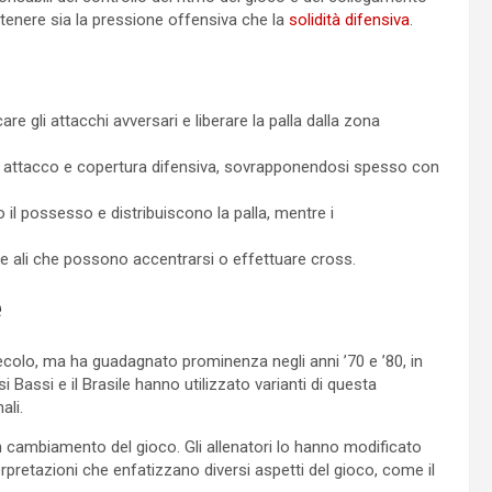
ntenere sia la pressione offensiva che la
solidità difensiva
.
re gli attacchi avversari e liberare la palla dalla zona
n attacco e copertura difensiva, sovrapponendosi spesso con
 il possesso e distribuiscono la palla, mentre i
lle ali che possono accentrarsi o effettuare cross.
e
secolo, ma ha guadagnato prominenza negli anni ’70 e ’80, in
Bassi e il Brasile hanno utilizzato varianti di questa
ali.
 in cambiamento del gioco. Gli allenatori lo hanno modificato
terpretazioni che enfatizzano diversi aspetti del gioco, come il