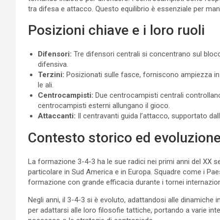
tra difesa e attacco. Questo equilibrio è essenziale per ma
Posizioni chiave e i loro ruoli
Difensori:
Tre difensori centrali si concentrano sul blocca
difensiva.
Terzini:
Posizionati sulle fasce, forniscono ampiezza i
le ali.
Centrocampisti:
Due centrocampisti centrali controllano
centrocampisti esterni allungano il gioco.
Attaccanti:
Il centravanti guida l’attacco, supportato da
Contesto storico ed evoluzion
La formazione 3-4-3 ha le sue radici nei primi anni del XX 
particolare in Sud America e in Europa. Squadre come i Paesi 
formazione con grande efficacia durante i tornei internazion
Negli anni, il 3-4-3 si è evoluto, adattandosi alle dinamiche
per adattarsi alle loro filosofie tattiche, portando a varie in